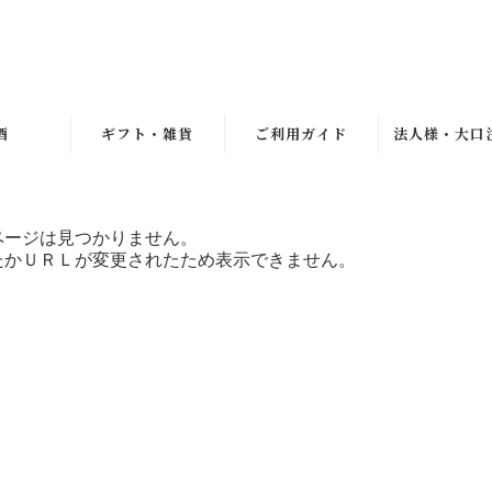
酒
ギフト・雑貨
ご利用ガイド
法人様・大口
一覧
ギフト
ご利用ガイド
イン
エコバッグ
よくあるご質問
ページは見つかりません。
セット
お問合せ
たかＵＲＬが変更されたため表示できません。
スキー
お客様の声
ァドス
ュール
リッツ
ーズ
ン