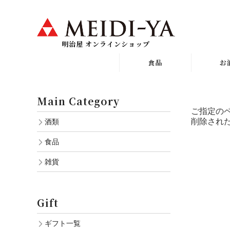
明治屋 オンラインショップ
食品
お
食品一覧
お酒
Main Category
おつまみパウチ
ワ
ご指定の
おつまみ缶詰
ワイン
削除され
酒類
タバスコ
ウイ
食品
ナッツ・
カルヴ
雑貨
クラッカー
リキ
ジャム
スピ
Gift
はちみつ
ビタ
パスタ
ギフト一覧
ジ