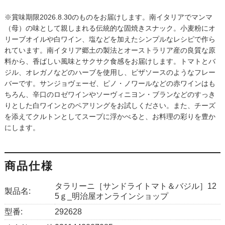
※賞味期限2026.8.30のものをお届けします。南イタリアでマンマ
（母）の味として親しまれる伝統的な固焼きスナック。小麦粉にオ
リーブオイルや白ワイン、塩などを加えたシンプルなレシピで作ら
れています。南イタリア郷土の製法とオーストラリア産の良質な原
料から、香ばしい風味とサクサク食感をお届けします。トマトとバ
ジル、オレガノなどのハーブを使用し、ピザソースのようなフレー
バーです。サンジョヴェーゼ、ピノ・ノワールなどの赤ワインはも
ちろん、辛口のロゼワインやソーヴィニヨン・ブランなどのすっき
りとした白ワインとのペアリングをお試しください。また、チーズ
を添えてクルトンとしてスープに浮かべると、お料理の彩りを豊か
にします。
商品仕様
タラリーニ［サンドライトマト＆バジル］12
製品名:
5ｇ_明治屋オンラインショップ
型番:
292628