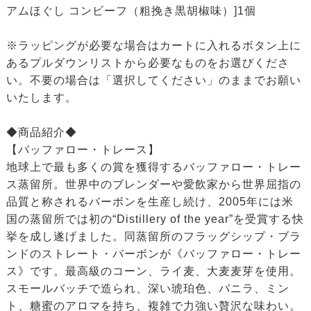
アムほぐし コンビーフ（粗挽き黒胡椒味）]1個
※ラッピングが必要な場合はカートに入れるボタン上に
あるプルダウンリストから必要なものをお選びくださ
い。不要の場合は「選択してください」のままでお願い
いたします。
◆商品紹介◆
【バッファロー・トレース】
地球上で最も多くの賞を獲得するバッファロー・トレー
ス蒸留所。世界中のブレンダーや愛飲家から世界屈指の
品質と称されるバーボンを生産し続け、2005年には米
国の蒸留所では初の“Distillery of the year”を受賞する快
挙を成し遂げました。同蒸留所のフラッグシップ・ブラ
ンドのストレート・バーボンが《バッファロー・トレー
ス》です。最高級のコーン、ライ麦、大麦麦芽を使用。
スモールバッチで造られ、深い琥珀色、バニラ、ミン
ト、糖蜜のアロマを持ち、複雑で力強い贅沢な味わい。