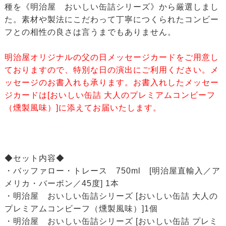
種を《明治屋 おいしい缶詰シリーズ》から厳選しまし
た。素材や製法にこだわって丁寧につくられたコンビー
フとの相性の良さは言うまでもありません。
明治屋オリジナルの父の日メッセージカードをご用意し
ておりますので、特別な日の演出にご利用ください。メ
ッセージのお書入れも承ります。お書入れしたメッセー
ジカードは[おいしい缶詰 大人のプレミアムコンビーフ
（燻製風味）]に添えてお届いたします。
◆セット内容◆
・バッファロー・トレース 750ml [明治屋直輸入／ア
メリカ・バーボン／45度] 1本
・明治屋 おいしい缶詰シリーズ [おいしい缶詰 大人の
プレミアムコンビーフ（燻製風味）]1個
・明治屋 おいしい缶詰シリーズ [おいしい缶詰 プレミ