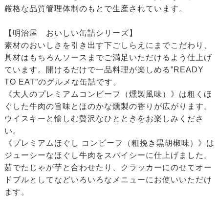
厳格な品質管理体制のもとで生産されています。
【明治屋 おいしい缶詰シリーズ】
素材のおいしさを引き出す下ごしらえにまでこだわり、
具材はもちろんソースまでご満足いただけるよう仕上げ
ています。開けるだけで一品料理が楽しめる”READY
TO EAT”のグルメな缶詰です。
《大人のプレミアムコンビーフ（燻製風味）》は粗くほ
ぐした牛肉の旨味とほのかな燻製の香りが広がります。
ウイスキーと愉しむ贅沢なひとときをお楽しみくださ
い。
《プレミアムほぐし コンビーフ（粗挽き黒胡椒味）》は
ジューシーなほぐし牛肉をスパイシーに仕上げました。
茹でたじゃが芋と合わせたり、クラッカーにのせてオー
ドブルとしてなどいろいろなメニューにお使いいただけ
ます。