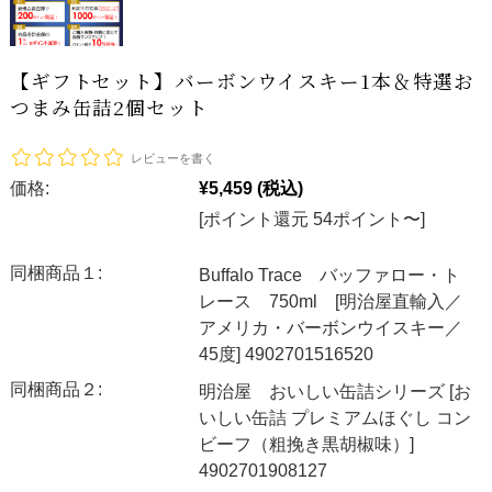
【ギフトセット】バーボンウイスキー1本＆特選お
つまみ缶詰2個セット
レビューを書く
価格:
¥5,459
(税込)
[ポイント還元 54ポイント〜]
同梱商品１:
Buffalo Trace バッファロー・ト
レース 750ml [明治屋直輸入／
アメリカ・バーボンウイスキー／
45度] 4902701516520
同梱商品２:
明治屋 おいしい缶詰シリーズ [お
いしい缶詰 プレミアムほぐし コン
ビーフ（粗挽き黒胡椒味）]
4902701908127