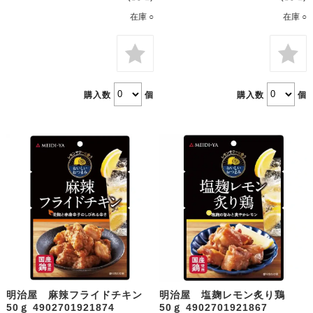
在庫 ○
在庫 ○
購入数
個
購入数
個
明治屋 麻辣フライドチキン
明治屋 塩麹レモン炙り鶏
50ｇ 4902701921874
50ｇ 4902701921867