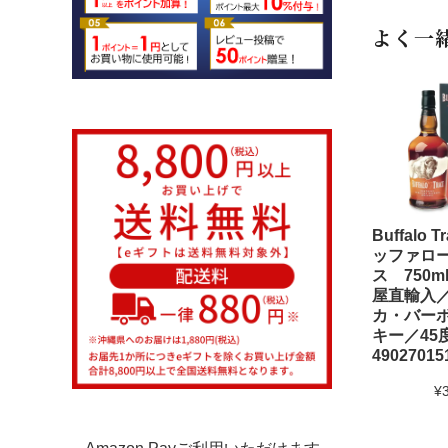
よく一
Buffalo 
ッファロ
ス 750m
屋直輸入
カ・バー
キー／45度
49027015
¥