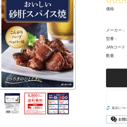
ッカ
価格:
メーカー：
型番：
JANコード
数量:
返品につ