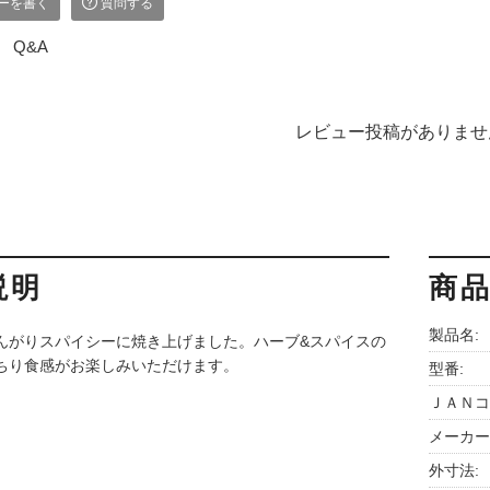
ーを書く
質問する
Q&A
レビュー投稿がありませ
説明
商
製品名:
んがりスパイシーに焼き上げました。ハーブ&スパイスの
ちり食感がお楽しみいただけます。
型番:
ＪＡＮコ
メーカー
外寸法: