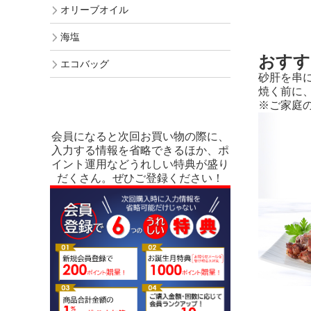
オリーブオイル
海塩
おすす
エコバッグ
砂肝を串
焼く前に
※ご家庭
会員になると次回お買い物の際に、
入力する情報を省略できるほか、ポ
イント運用などうれしい特典が盛り
だくさん。ぜひご登録ください！