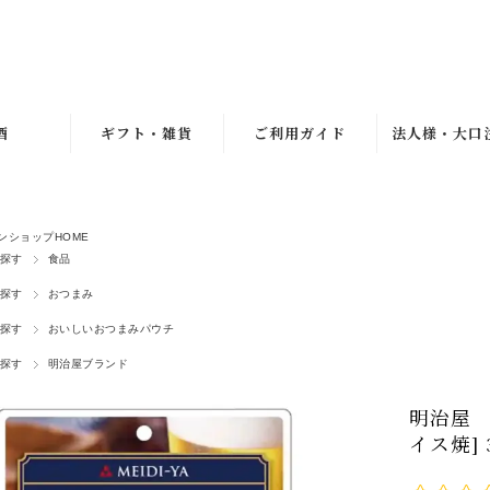
酒
ギフト・雑貨
ご利用ガイド
法人様・大口
一覧
ギフト
ご利用ガイド
イン
エコバッグ
よくあるご質問
ンショップHOME
セット
お問合せ
探す
食品
スキー
お客様の声
探す
おつまみ
探す
ァドス
おいしいおつまみパウチ
探す
明治屋ブランド
ュール
リッツ
明治屋 
イス焼] 3
ーズ
ン