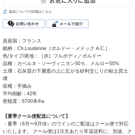
返品についての詳細はこちら
原産国：フランス
銘柄：Ch.Loudenne［ボルドー・メドック A.C.］
色/タイプ/産地：［赤］フルボディ／ボルドー
品種：カベルネ・ソーヴィニヨン50％、メルロー50%
土壌：石灰質の下層度の上に広がる砂利交じりの粘土質土
壌
収穫：手摘み
平均樹齢：42年
密植度：6700本/ha
【夏季クール便配送について】
・夏季（6月〜9月頃）のワインのご配送はクール便で対応
いたします。 クール便は1注文あたり常温送料に、別途、ク