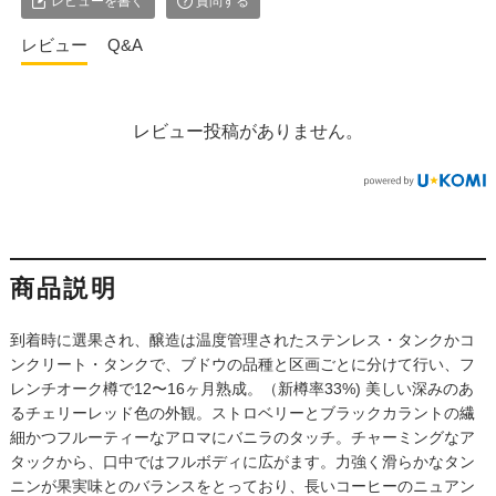
レビューを書く
質問する
レビュー
Q&A
レビュー投稿がありません。
商品説明
到着時に選果され、醸造は温度管理されたステンレス・タンクかコ
ンクリート・タンクで、ブドウの品種と区画ごとに分けて行い、フ
レンチオーク樽で12〜16ヶ月熟成。（新樽率33%) 美しい深みのあ
るチェリーレッド色の外観。ストロベリーとブラックカラントの繊
細かつフルーティーなアロマにバニラのタッチ。チャーミングなア
タックから、口中ではフルボディに広がます。力強く滑らかなタン
ニンが果実味とのバランスをとっており、長いコーヒーのニュアン